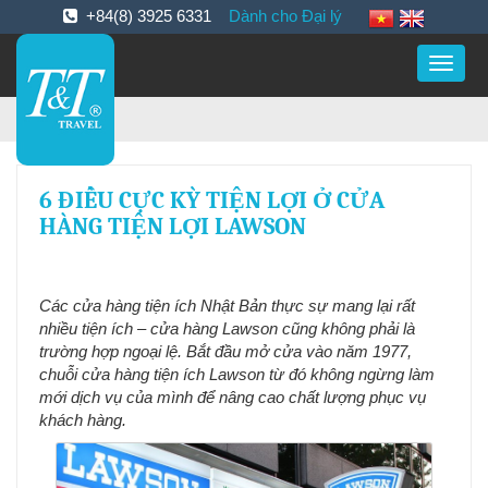
+84(8) 3925 6331
Dành cho Đại lý
Toggle
naviga
6 ĐIỀU CỰC KỲ TIỆN LỢI Ở CỬA
HÀNG TIỆN LỢI LAWSON
Các cửa hàng tiện ích Nhật Bản thực sự mang lại rất
nhiều tiện ích – cửa hàng Lawson cũng không phải là
trường hợp ngoại lệ. Bắt đầu mở cửa vào năm 1977,
chuỗi cửa hàng tiện ích Lawson từ đó không ngừng làm
mới dịch vụ của mình để nâng cao chất lượng phục vụ
khách hàng.