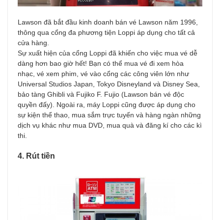
Lawson đã bắt đầu kinh doanh bán vé Lawson năm 1996,
thông qua cổng đa phương tiện Loppi áp dụng cho tất cả
cửa hàng.
Sự xuất hiện của cổng Loppi đã khiến cho việc mua vé dễ
dàng hơn bao giờ hết! Bạn có thể mua vé đi xem hòa
nhạc, vé xem phim, vé vào cổng các công viên lớn như
Universal Studios Japan, Tokyo Disneyland và Disney Sea,
bảo tàng Ghibli và Fujiko F. Fujio (Lawson bán vé độc
quyền đấy). Ngoài ra, máy Loppi cũng được áp dụng cho
sự kiện thể thao, mua sắm trực tuyến và hàng ngàn những
dịch vụ khác như mua DVD, mua quà và đăng kí cho các kì
thi.
4. Rút tiền