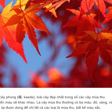
 cây phong (楓: kaede), loài cây đẹp nhất trong số các cây mùa thu.
uyển màu sẽ khác nhau. Lá cây mùa thu thường có ba màu: đỏ, vàng, v
 lại được dùng để chỉ tất cả các loại lá mùa thu, bất kể màu sắc.