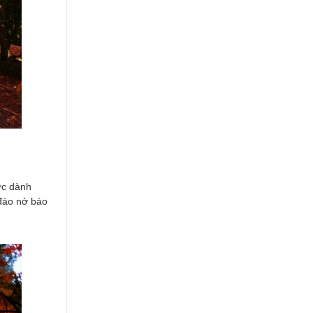
ợc dành
 đào nở báo