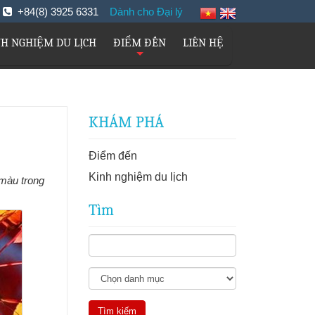
m
+84(8) 3925 6331
Dành cho Đại lý
NH NGHIỆM DU LỊCH
ĐIỂM ĐẾN
LIÊN HỆ
+
KHÁM PHÁ
Điểm đến
Kinh nghiệm du lịch
 màu trong
Tìm