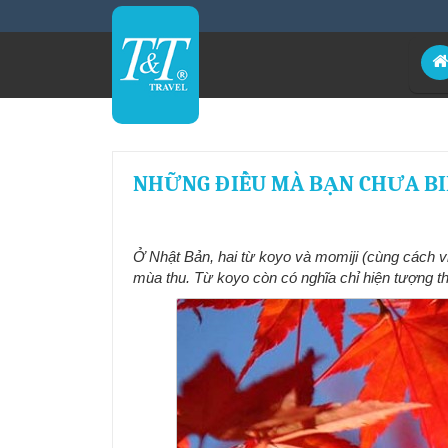
NHỮNG ĐIỀU MÀ BẠN CHƯA BI
Ở Nhật Bản, hai từ koyo và momiji (cùng cách v
mùa thu. Từ koyo còn có nghĩa chỉ hiện tượng th