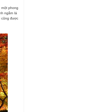
”, một phong
ảnh ngắm lá
ji cũng được