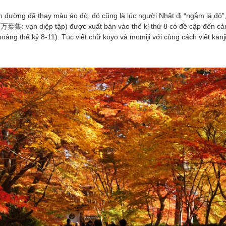
en đường đã thay màu áo đỏ, đó cũng là lúc người Nhật đi “ngắm lá đỏ
u (万葉集: vạn diệp tập) được xuất bản vào thế kỉ thứ 8 có đề cập đến c
khoảng thế kỷ 8-11). Tục viết chữ koyo và momiji với cùng cách viết kan