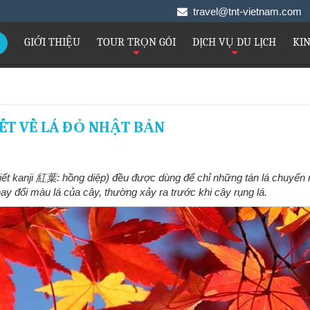
travel@tnt-vietnam.co
GIỚI THIỆU
TOUR TRỌN GÓI
DỊCH VỤ DU LỊCH
KI
+
+
ẾT VỀ LÁ ĐỎ NHẬT BẢN
iết kanji 紅葉: hồng diệp) đều được dùng để chỉ những tán lá chuyển
ay đổi màu lá của cây, thường xảy ra trước khi cây rụng lá.