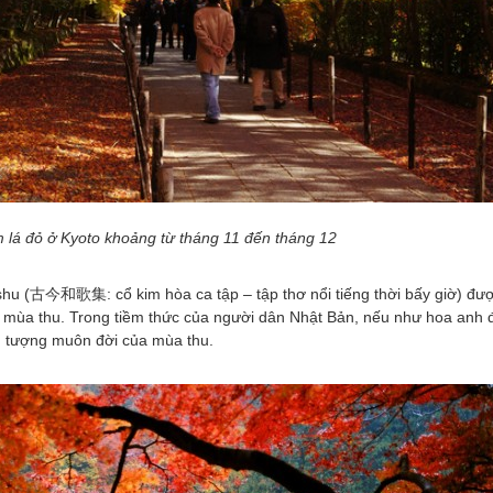
 lá đỏ ở Kyoto khoảng từ tháng 11 đến tháng 12
ashu (古今和歌集: cổ kim hòa ca tập – tập thơ nổi tiếng thời bấy giờ) đư
ỏ mùa thu. Trong tiềm thức của người dân Nhật Bản, nếu như hoa anh
ểu tượng muôn đời của mùa thu.