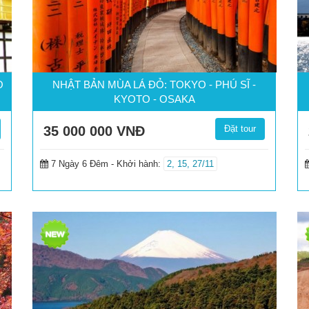
O
NHẬT BẢN MÙA LÁ ĐỎ: TOKYO - PHÚ SĨ -
KYOTO - OSAKA
35 000 000
VNĐ
Đặt tour
7 Ngày 6 Đêm -
Khởi hành:
2, 15, 27/11