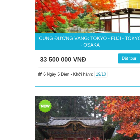
CUNG ĐƯỜNG VÀNG: TOKYO - FUJI - TOKY
- OSAKA
33 500 000
VNĐ
Đặt tour
6 Ngày 5 Đêm -
Khởi hành:
19/10