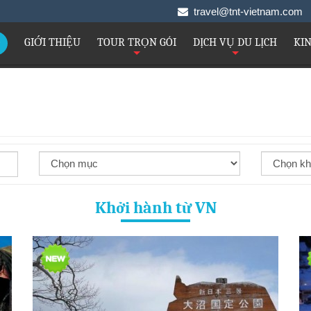
travel@tnt-vietnam.co
GIỚI THIỆU
TOUR TRỌN GÓI
DỊCH VỤ DU LỊCH
KI
+
+
Khởi hành từ VN