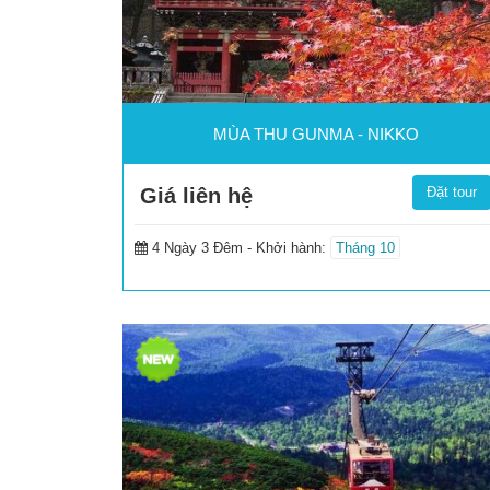
MÙA THU GUNMA - NIKKO
Giá liên hệ
Đặt tour
4 Ngày 3 Đêm -
Khởi hành:
Tháng 10