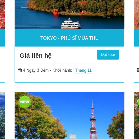
TOKYO - PHÚ SĨ MÙA THU
Giá liên hệ
Đặt tour
4 Ngày 3 Đêm -
Khởi hành:
Tháng 11