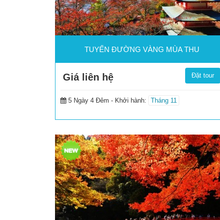
TUYẾN ĐƯỜNG VÀNG MÙA THU
Giá liên hệ
Đặt tour
5 Ngày 4 Đêm -
Khởi hành:
Tháng 11