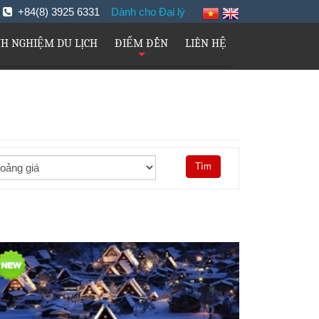
m
+84(8) 3925 6331
Dành cho Đại lý
NH NGHIỆM DU LỊCH
ĐIỂM ĐẾN
LIÊN HỆ
+