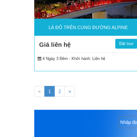
LÁ ĐỎ TRÊN CUNG ĐƯỜNG ALPINE
Giá liên hệ
Đặt tour
4 Ngày 3 Đêm -
Khởi hành: Liên hệ
«
1
2
»