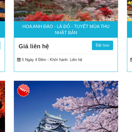
HOA ANH ĐÀO - LÁ ĐỎ - TUYẾT MÙA THU
NHẬT BẢN
Giá liên hệ
Đặt tour
5 Ngày 4 Đêm -
Khởi hành: Liên hệ