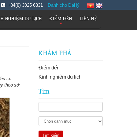
m
+84(8) 3925 6331
Dành cho Đại lý
NH NGHIỆM DU LỊCH
ĐIỂM ĐẾN
LIÊN HỆ
+
KHÁM PHÁ
Điểm đến
Kinh nghiệm du lịch
đều có
ùy theo sở
Tìm