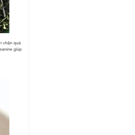
ăn chặn quá
heanine giúp