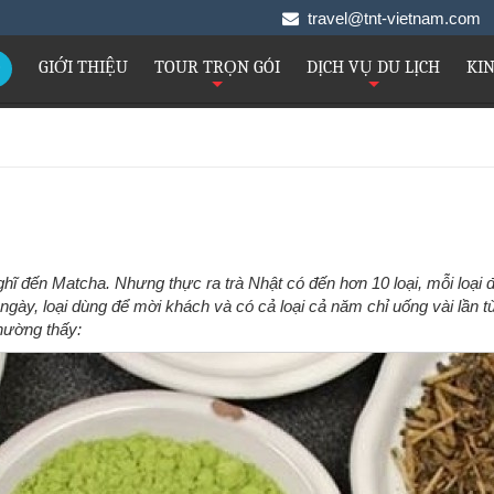
travel@tnt-vietnam.co
GIỚI THIỆU
TOUR TRỌN GÓI
DỊCH VỤ DU LỊCH
KI
+
+
hĩ đến Matcha. Nhưng thực ra trà Nhật có đến hơn 10 loại, mỗi loại 
gày, loại dùng để mời khách và có cả loại cả năm chỉ uống vài lần t
thường thấy: