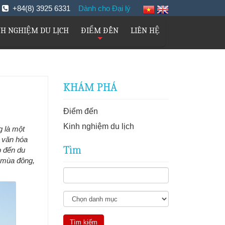
m
+84(8) 3925 6331
Dành cho Đại lý
NH NGHIỆM DU LỊCH
ĐIỂM ĐẾN
LIÊN HỆ
+
KHÁM PHÁ
Điểm đến
Kinh nghiệm du lịch
 là một
n văn hóa
Tìm
p đến du
n mùa đông,