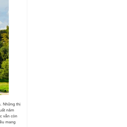
. Những thị
 uất năm
úc vẫn còn
 đều mang