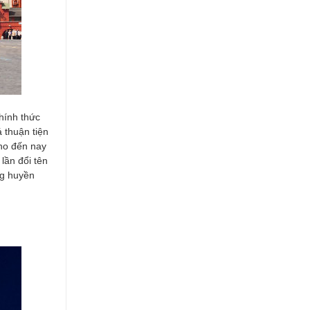
hính thức
 thuận tiện
ho đến nay
lần đổi tên
ng huyền