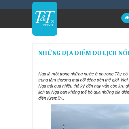
NHỮNG ĐỊA ĐIỂM DU LỊCH NỔI
Nga là một trong những nước ở phương Tây có n
trung tâm thương mại nổi tiếng trên thế giới. Nơ
Nga trải qua nhiều thế kỷ đến nay vẫn còn lưu g
lịch tại Nga bạn không thể bỏ qua những địa điểm
điện Kremlin…