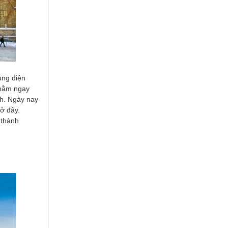
ung điện
 nằm ngay
nh. Ngày nay
ở đây.
 thành