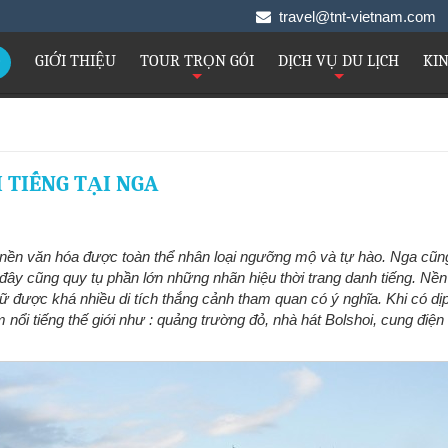
travel@tnt-vietnam.co
GIỚI THIỆU
TOUR TRỌN GÓI
DỊCH VỤ DU LỊCH
KI
+
+
 TIẾNG TẠI NGA
ền văn hóa được toàn thể nhân loại ngưỡng mộ và tự hào. Nga cũng
i đây cũng quy tụ phần lớn những nhãn hiệu thời trang danh tiếng. Nề
iữ được khá nhiều di tích thắng cảnh tham quan có ý nghĩa. Khi có dị
 nổi tiếng thế giới như : quảng trường đỏ, nhà hát Bolshoi, cung điệ