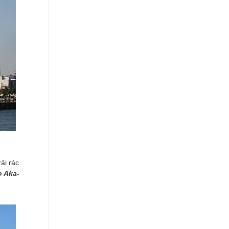
ải rác
o Aka-