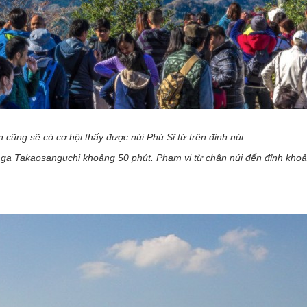
n cũng sẽ có cơ hội thấy được núi Phú Sĩ từ trên đỉnh núi.
n ga Takaosanguchi khoảng 50 phút. Phạm vi từ chân núi đến đỉnh kho