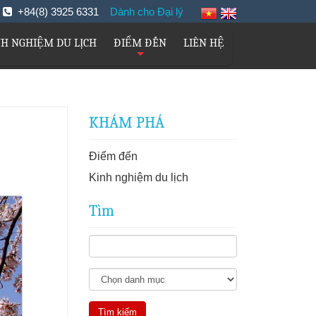
m
+84(8) 3925 6331
Dành cho Đại lý
NH NGHIỆM DU LỊCH
ĐIỂM ĐẾN
LIÊN HỆ
+
KHÁM PHÁ
Điểm đến
Kinh nghiệm du lịch
Tìm