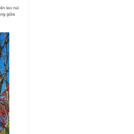
ến leo núi
ãng giữa