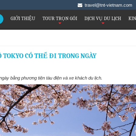
travel@tnt-vietnam.co
GIỚI THIỆU
TOUR TRỌN GÓI
DỊCH VỤ DU LỊCH
KI
+
+
 TOKYO CÓ THỂ ĐI TRONG NGÀY
ngày bằng phương tiện tàu điện và xe khách du lịch.