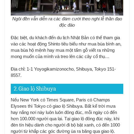
Ngôi đền vẫn diễn ra các đám cưới theo nghi lễ thần đạo
độc đáo
Đặc biệt, du khách đến du lịch Nhật Bản có thể tham gia
vào các hoạt động Shinto tiêu biểu như mua bùa bình an,
mua bùa hộ mệnh hay mua một tấm gỗ viết ra những
mong muốn của mình và treo lên các cây cổ thụ…
Địa chỉ: 1-1 Yoyogikamizonocho, Shibuya, Tokyo 151-
8557.
2. Giao lộ Shibuya
Nếu New York có Times Square, Paris có Champs
Elysees thì Tokyo có giao lộ Shibuya. Bất kể trời mưa
hay nắng nơi này luôn luôn đông đúc, mỗi ngày có đến
hơn 100.000 người qua lại. Tại giao lộ đông đúc này, khi
đèn tín hiệu dành cho người đi bộ bật xanh, có đến 1000
người từ khắp các góc đường ùa ra băng qua giao lộ.