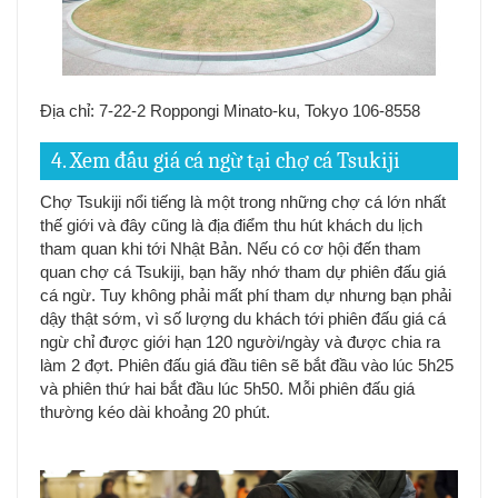
Địa chỉ: 7-22-2 Roppongi Minato-ku, Tokyo 106-8558
4. Xem đấu giá cá ngừ tại chợ cá Tsukiji
Chợ Tsukiji nổi tiếng là một trong những chợ cá lớn nhất
thế giới và đây cũng là địa điểm thu hút khách du lịch
tham quan khi tới Nhật Bản. Nếu có cơ hội đến tham
quan chợ cá Tsukiji, bạn hãy nhớ tham dự phiên đấu giá
cá ngừ. Tuy không phải mất phí tham dự nhưng bạn phải
dậy thật sớm, vì số lượng du khách tới phiên đấu giá cá
ngừ chỉ được giới hạn 120 người/ngày và được chia ra
làm 2 đợt. Phiên đấu giá đầu tiên sẽ bắt đầu vào lúc 5h25
và phiên thứ hai bắt đầu lúc 5h50. Mỗi phiên đấu giá
thường kéo dài khoảng 20 phút.