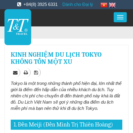
+84(8) 3925 6331
Dành cho Đại lý
Toggle
naviga
KINH NGHIỆM DU LỊCH TOKYO
KHÔNG TỐN MỘT XU
Tokyo là một trong những thành phố hiện đại, lớn nhất thế
giới là điểm đến hấp dẫn của nhiều khách du lịch. Tuy
nhiên chi phí cho chuyến đi đến thành phố này khá là đắt
đỏ. Du Lịch Việt Nam sẽ gợi ý những địa điểm du lịch
miễn phí mà bạn nên thử khi đi du lịch Tokyo.
1. Đền Meiji (Đền Minh Trị Thiên Hoàng)