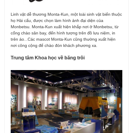
Linh vật dễ thương Monta-Kun, một loài sinh vật biển thuộc
họ Hải cẩu, được chọn làm hình ảnh đại diện của
Monbetsu. Monta-Kun xuất hiện khắp nơi ở Monbetsu, từ
cổng chào sân bay, đến hình tượng trên đồ lưu niệm, in
trên áo...Các mascot Monta-Kun cũng thường xuất hiện
nơi công cộng để chào đón khách phương xa.
Trung tâm Khoa học về băng trôi