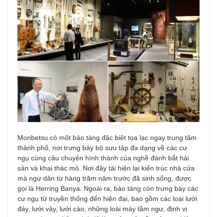
Monbetsu có một bảo tàng đặc biệt tọa lạc ngay trung tâm
thành phố, nơi trưng bày bộ sưu tập đa dạng về các cư
ngụ cùng câu chuyện hình thành của nghề đánh bắt hải
sản và khai thác mỏ. Nơi đây tái hiện lại kiến trúc nhà cửa
mà ngư dân từ hàng trăm năm trước đã sinh sống, được
gọi là Herring Banya. Ngoài ra, bảo tàng còn trưng bày các
cư ngụ từ truyền thống đến hiện đại, bao gồm các loại lưới
đáy, lưới vây, lưới cào, những loài máy tầm ngư, định vị