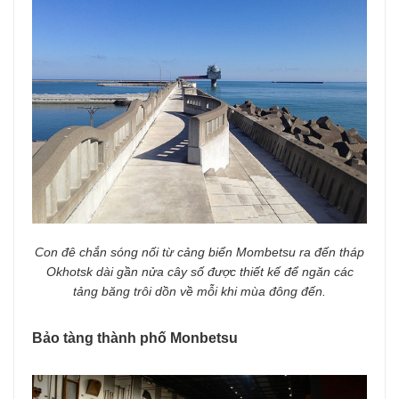
Con đê chắn sóng nối từ cảng biển Mombetsu ra đến tháp
Okhotsk dài gần nửa cây số được thiết kế để ngăn các
tảng băng trôi dồn về mỗi khi mùa đông đến.
Bảo tàng thành phố Monbetsu