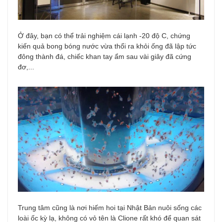
Ở đây, bạn có thể trải nghiệm cái lạnh -20 độ C, chứng
kiến quả bong bóng nước vừa thổi ra khỏi ống đã lập tức
đông thành đá, chiếc khan tay ẩm sau vài giây đã cứng
đơ,...
Trung tâm cũng là nơi hiếm hoi tại Nhật Bản nuôi sống các
loài ốc kỳ lạ, không có vỏ tên là Clione rất khó để quan sát