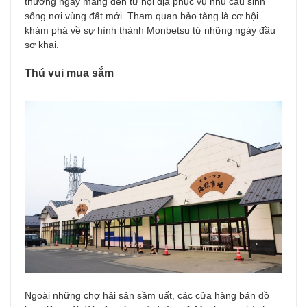
thường ngày mang đến từ nội địa phục vụ nhu cầu sinh
sống nơi vùng đất mới. Tham quan bảo tàng là cơ hội
khám phá về sự hình thành Monbetsu từ những ngày đầu
sơ khai.
Thú vui mua sắm
Ngoài những chợ hải sản sầm uất, các cửa hàng bán đồ