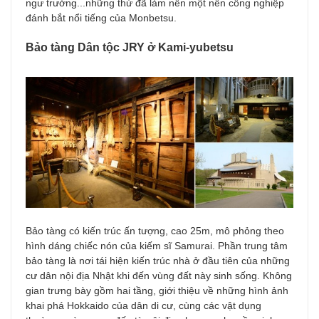
ngư trường...những thứ đã làm nên một nền công nghiệp
đánh bắt nổi tiếng của Monbetsu.
Bảo tàng Dân tộc JRY ở Kami-yubetsu
Bảo tàng có kiến trúc ấn tượng, cao 25m, mô phỏng theo
hình dáng chiếc nón của kiếm sĩ Samurai. Phần trung tâm
bảo tàng là nơi tái hiện kiến trúc nhà ở đầu tiên của những
cư dân nội địa Nhật khi đến vùng đất này sinh sống. Không
gian trưng bày gồm hai tầng, giới thiệu về những hình ảnh
khai phá Hokkaido của dân di cư, cùng các vật dụng