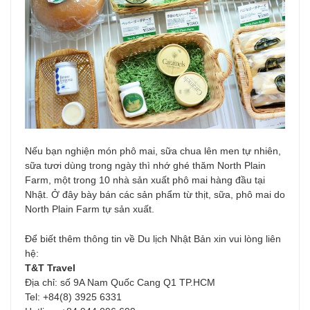
Nếu bạn nghiện món phô mai, sữa chua lên men tự nhiên,
sữa tươi dùng trong ngày thì nhớ ghé thăm North Plain
Farm, một trong 10 nhà sản xuất phô mai hàng đầu tại
Nhật. Ở đây bày bán các sản phẩm từ thịt, sữa, phô mai do
North Plain Farm tự sản xuất.
Để biết thêm thông tin về Du lịch Nhật Bản xin vui lòng liên
hệ:
T&T Travel
Địa chỉ: số 9A Nam Quốc Cang Q1 TP.HCM
Tel: +84(8) 3925 6331