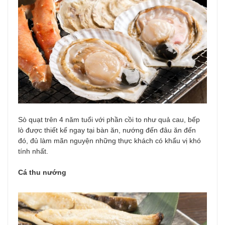
Sò quạt trên 4 năm tuổi với phần cồi to như quả cau, bếp
lò được thiết kế ngay tại bàn ăn, nướng đến đâu ăn đến
đó, đủ làm mãn nguyện những thực khách có khẩu vị khó
tính nhất.
Cá thu nướng