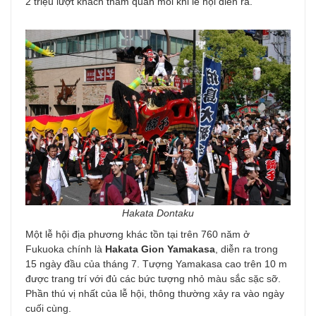
2 triệu lượt khách tham quan mỗi khi lễ hội diễn ra.
Hakata Dontaku
Một lễ hội địa phương khác tồn tại trên 760 năm ở
Fukuoka chính là
Hakata Gion Yamakasa
, diễn ra trong
15 ngày đầu của tháng 7. Tượng Yamakasa cao trên 10 m
được trang trí với đủ các bức tượng nhỏ màu sắc sặc sỡ.
Phần thú vị nhất của lễ hội, thông thường xảy ra vào ngày
cuối cùng.