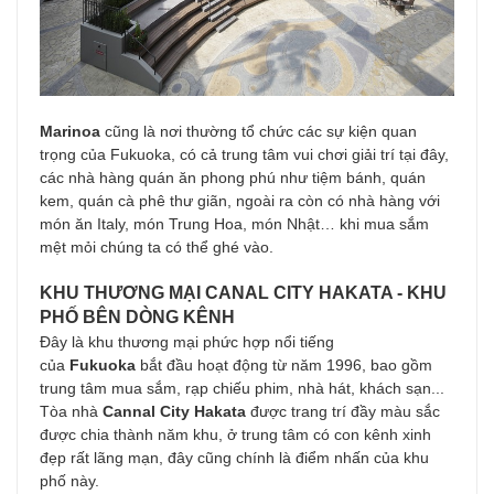
Marinoa
cũng là nơi thường tổ chức các sự kiện quan
trọng của Fukuoka, có cả trung tâm vui chơi giải trí tại đây,
các nhà hàng quán ăn phong phú như tiệm bánh, quán
kem, quán cà phê thư giãn, ngoài ra còn có nhà hàng với
món ăn Italy, món Trung Hoa, món Nhật… khi mua sắm
mệt mỏi chúng ta có thể ghé vào.
KHU THƯƠNG MẠI CANAL CITY HAKATA - KHU
PHỐ BÊN DÒNG KÊNH
Đây là khu thương mại phức hợp nổi tiếng
của
Fukuoka
bắt đầu hoạt động từ năm 1996, bao gồm
trung tâm mua sắm, rạp chiếu phim, nhà hát, khách sạn...
Tòa nhà
Cannal City Hakata
được trang trí đầy màu sắc
được chia thành năm khu, ở trung tâm có con kênh xinh
đẹp rất lãng mạn, đây cũng chính là điểm nhấn của khu
phố này.