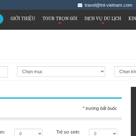
travel@tnt-vietnam.co
GIỚI THIỆU
TOUR TRỌN GÓI
DỊCH VỤ DU LỊCH
KI
+
+
* trường bắt buộc
em:
Trẻ sơ sinh: