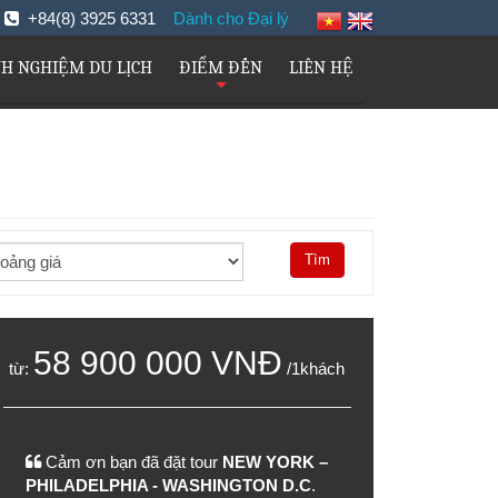
m
+84(8) 3925 6331
Dành cho Đại lý
NH NGHIỆM DU LỊCH
ĐIỂM ĐẾN
LIÊN HỆ
+
58 900 000
VNĐ
từ:
/1khách
Cảm ơn bạn đã đặt tour
NEW YORK –
PHILADELPHIA - WASHINGTON D.C
.