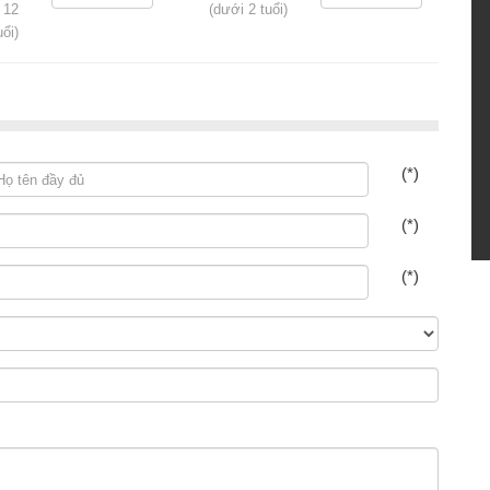
 12
(dưới 2 tuổi)
uổi)
(*)
(*)
(*)