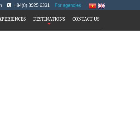
com
+84(8) 3925 6331
For agencies
XPERIENCES
DESTINATIONS
CONTACT US
+