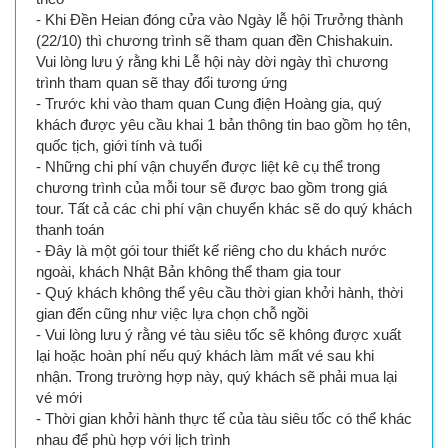
- Khi Ðền Heian đóng cửa vào Ngày lễ hội Trưởng thành
(22/10) thì chương trình sẽ tham quan đền Chishakuin.
Vui lòng lưu ý rằng khi Lễ hội này dời ngày thì chương
trình tham quan sẽ thay đổi tương ứng
- Trước khi vào tham quan Cung điện Hoàng gia, quý
khách được yêu cầu khai 1 bản thông tin bao gồm họ tên,
quốc tịch, giới tính và tuổi
- Những chi phí vận chuyển được liệt kê cụ thể trong
chương trình của mỗi tour sẽ được bao gồm trong giá
tour. Tất cả các chi phí vận chuyển khác sẽ do quý khách
thanh toán
- Đây là một gói tour thiết kế riêng cho du khách nước
ngoài, khách Nhật Bản không thể tham gia tour
- Quý khách không thể yêu cầu thời gian khởi hành, thời
gian đến cũng như việc lựa chọn chỗ ngồi
- Vui lòng lưu ý rằng vé tàu siêu tốc sẽ không được xuất
lại hoặc hoàn phí nếu quý khách làm mất vé sau khi
nhận. Trong trường hợp này, quý khách sẽ phải mua lại
vé mới
- Thời gian khởi hành thực tế của tàu siêu tốc có thể khác
nhau để phù hợp với lịch trình