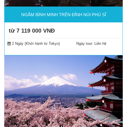
NGẮM BÌNH MINH TRÊN ĐỈNH NÚI PHÚ SĨ
từ 7 119 000
VNĐ
Đặt tour
2 Ngày (Khởi hành từ Tokyo)
Ngày tour: Liên hệ