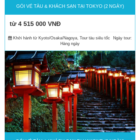
GÓI VÉ TÀU & KHÁCH SẠN TẠI TOKYO (2 NGÀY)
từ 4 515 000
VNĐ
Đặt tour
Khởi hành từ Kyoto/Osaka/Nagoya, Tour tàu siêu tốc
Ngày tour:
Hàng ngày