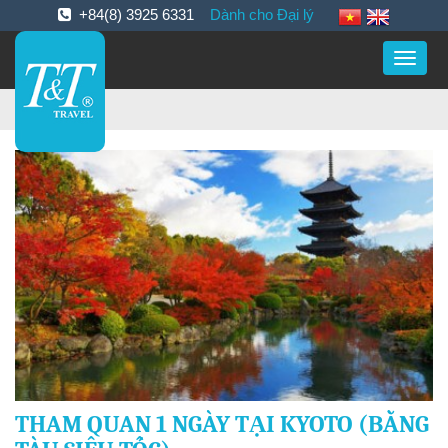
+84(8) 3925 6331
Dành cho Đại lý
Toggle
naviga
THAM QUAN 1 NGÀY TẠI KYOTO (BẰNG