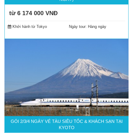
từ 6 174 000
VNĐ
Đặt tour
Khởi hành từ Tokyo
Ngày tour:
Hàng ngày
GÓI 2/3/4 NGÀY VÉ TÀU SIÊU TỐC & KHÁCH SẠN TẠI
KYOTO