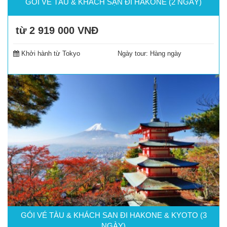
GÓI VÉ TÀU & KHÁCH SẠN ĐI HAKONE (2 NGÀY)
từ 2 919 000
VNĐ
Đặt tour
Khởi hành từ Tokyo
Ngày tour:
Hàng ngày
GÓI VÉ TÀU & KHÁCH SẠN ĐI HAKONE & KYOTO (3
NGÀY)