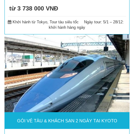
từ 3 738 000
VNĐ
Đặt tour
Khởi hành từ Tokyo, Tour tàu siêu tốc
Ngày tour:
5/1 – 28/12:
khởi hành hàng ngày
GÓI VÉ TÀU & KHÁCH SẠN 2 NGÀY TẠI KYOTO