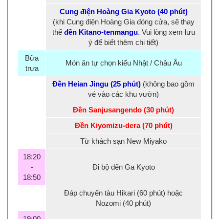
Cung điện Hoàng Gia Kyoto (40 phút)
(khi Cung điện Hoàng Gia đóng cửa, sẽ thay
thế
đền Kitano-tenmangu
.
Vui lòng xem lưu
ý để biết thêm chi tiết)
Bữa
Món ăn tự chọn kiểu Nhật / Châu Âu
trưa
Đền Heian Jingu (25 phút)
(không bao gồm
vé vào các khu vườn)
Đền Sanjusangendo (30 phút)
Đền Kiyomizu-dera (70 phút)
Từ khách sạn New Miyako
18:20
-
Đi bộ đến Ga Kyoto
18:50
Đáp chuyến tàu Hikari (60 phút) hoặc
Nozomi (40 phút)
19:00